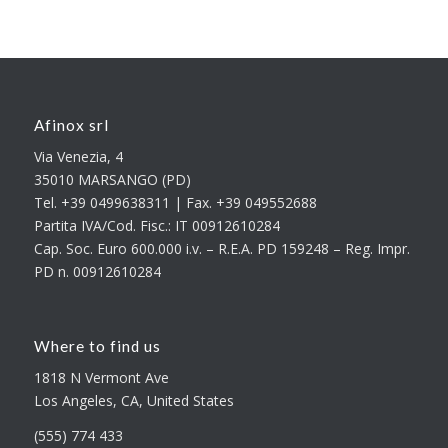
Afinox srl
Via Venezia, 4
35010 MARSANGO (PD)
Tel. +39 0499638311 | Fax. +39 049552688
Partita IVA/Cod. Fisc.: IT 00912610284
Cap. Soc. Euro 600.000 i.v. – R.E.A. PD 159248 – Reg. Impr.
PD n. 00912610284
Where to find us
1818 N Vermont Ave
Los Angeles, CA, United States
(555) 774 433